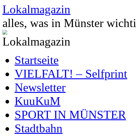
Zum
Lokalmagazin
Inhalt
springen
alles, was in Münster wichti
Startseite
VIELFALT! – Selfprint
Newsletter
KuuKuM
SPORT IN MÜNSTER
Stadtbahn