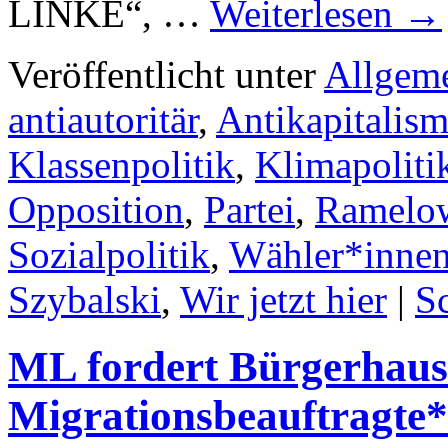
LINKE“, …
Weiterlesen
→
Veröffentlicht unter
Allgem
antiautoritär
,
Antikapitalis
Klassenpolitik
,
Klimapoliti
Opposition
,
Partei
,
Ramelo
Sozialpolitik
,
Wähler*inne
Szybalski
,
Wir jetzt hier
|
S
ML fordert Bürgerhaus
Migrationsbeauftragte