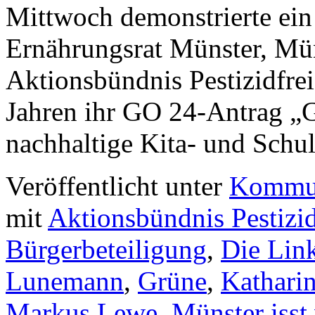
Mittwoch demonstrierte ein
Ernährungsrat Münster, Mün
Aktionsbündnis Pestizidfrei
Jahren ihr GO 24-Antrag „
nachhaltige Kita- und Sch
Veröffentlicht unter
Kommun
mit
Aktionsbündnis Pestizid
Bürgerbeteiligung
,
Die Lin
Lunemann
,
Grüne
,
Kathari
Markus Lewe
,
Münster isst