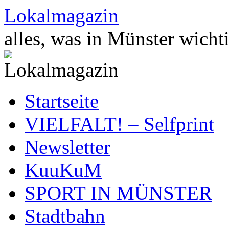
Zum
Lokalmagazin
Inhalt
springen
alles, was in Münster wichti
Startseite
VIELFALT! – Selfprint
Newsletter
KuuKuM
SPORT IN MÜNSTER
Stadtbahn