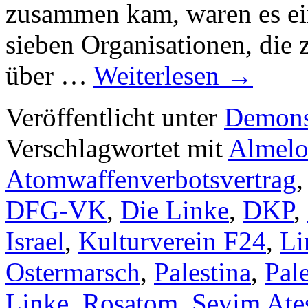
zusammen kam, waren es ein
sieben Organisationen, die
über …
Weiterlesen
→
Veröffentlicht unter
Demons
Verschlagwortet mit
Almel
Atomwaffenverbotsvertrag
DFG-VK
,
Die Linke
,
DKP
,
Israel
,
Kulturverein F24
,
Li
Ostermarsch
,
Palestina
,
Pale
Linke
,
Rosatom
,
Sevim Ate