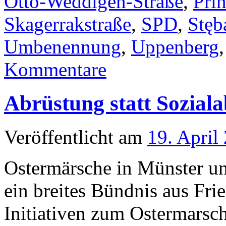
Otto-Weddigen-Straße
,
Pri
Skagerrakstraße
,
SPD
,
Stęb
Umbenennung
,
Uppenberg
Kommentare
Abrüstung statt Sozial
Veröffentlicht am
19. April
Ostermärsche in Münster u
ein breites Bündnis aus Fr
Initiativen zum Ostermarsch