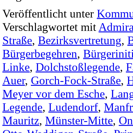
Veröffentlicht unter
Kommun
Verschlagwortet mit
Admira
Straße
,
Bezirksvertretung
,
B
Bürgerbegehren
,
Bürgerinit
Linke
,
Dolchstoßlegende
,
F
Auer
,
Gorch-Fock-Straße
,
H
Meyer vor dem Esche
,
Lang
Legende
,
Ludendorf
,
Manfr
Mauritz
,
Münster-Mitte
,
On