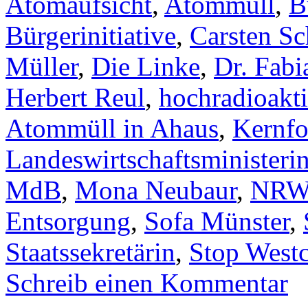
Atomaufsicht
,
Atommüll
,
B
Bürgerinitiative
,
Carsten Sc
Müller
,
Die Linke
,
Dr. Fabi
Herbert Reul
,
hochradioakt
Atommüll in Ahaus
,
Kernfo
Landeswirtschaftsministeri
MdB
,
Mona Neubaur
,
NR
Entsorgung
,
Sofa Münster
,
Staatssekretärin
,
Stop Westc
Schreib einen Kommentar