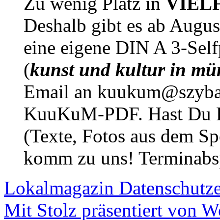
Zu wenig Platz in
VIEL
Deshalb gibt es ab Augu
eine eigene DIN A 3-Sel
(
kunst und kultur in mü
Email an kuukum@szybal
KuuKuM-PDF. Hast Du Lus
(Texte, Fotos aus dem Sp
komm zu uns! Terminabsp
Lokalmagazin
Datenschutz
Mit Stolz präsentiert von W