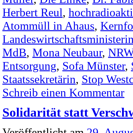
Herbert Reul
,
hochradioakt
Atommüll in Ahaus
,
Kernfo
Landeswirtschaftsministeri
MdB
,
Mona Neubaur
,
NR
Entsorgung
,
Sofa Münster
,
Staatssekretärin
,
Stop Westc
Schreib einen Kommentar
Solidarität statt Versc
Veröffentlicht am
29. Augu