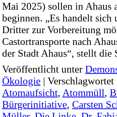
Mai 2025) sollen in Ahaus
beginnen. „Es handelt sic
Dritter zur Vorbereitung mö
Castortransporte nach Ah
der Stadt Ahaus“, stellt die
Veröffentlicht unter
Demons
Ökologie
|
Verschlagwortet
Atomaufsicht
,
Atommüll
,
B
Bürgerinitiative
,
Carsten Sc
Müller
,
Die Linke
,
Dr. Fabi