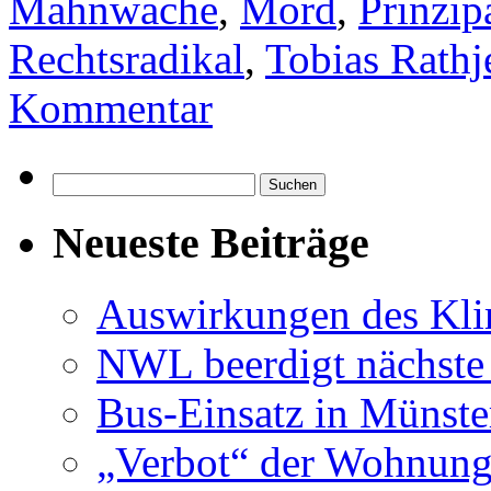
Mahnwache
,
Mord
,
Prinzip
Rechtsradikal
,
Tobias Rathj
Kommentar
Suchen
nach:
Neueste Beiträge
Auswirkungen des Kl
NWL beerdigt nächste
Bus-Einsatz in Münste
„Verbot“ der Wohnung