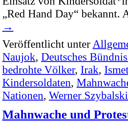
Einsatz von Kindersoldat*in
„Red Hand Day“ bekannt. 
→
Veröffentlicht unter
Allgem
Naujok
,
Deutsches Bündnis
bedrohte Völker
,
Irak
,
Isme
Kindersoldaten
,
Mahnwach
Nationen
,
Werner Szybalski
Mahnwache und Protest 