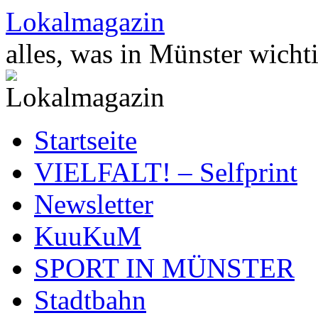
Zum
Lokalmagazin
Inhalt
springen
alles, was in Münster wichti
Startseite
VIELFALT! – Selfprint
Newsletter
KuuKuM
SPORT IN MÜNSTER
Stadtbahn