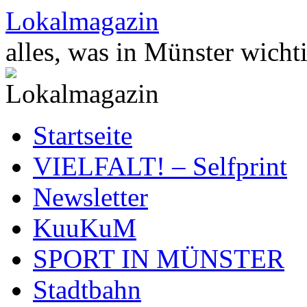
Zum
Lokalmagazin
Inhalt
springen
alles, was in Münster wichti
Startseite
VIELFALT! – Selfprint
Newsletter
KuuKuM
SPORT IN MÜNSTER
Stadtbahn