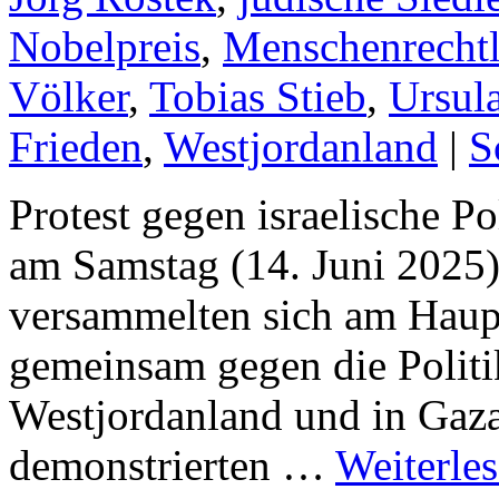
Nobelpreis
,
Menschenrechtl
Völker
,
Tobias Stieb
,
Ursul
Frieden
,
Westjordanland
|
S
Protest gegen israelische P
am Samstag (14. Juni 202
versammelten sich am Haup
gemeinsam gegen die Politi
Westjordanland und in Gaz
demonstrierten …
Weiterle