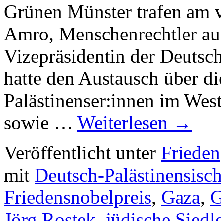
Grünen Münster trafen am 
Amro, Menschenrechtler au
Vizepräsidentin der Deutsch
hatte den Austausch über di
Palästinenser:innen im Wes
sowie …
Weiterlesen
→
Veröffentlicht unter
Frieden
mit
Deutsch-Palästinensisch
Friedensnobelpreis
,
Gaza
,
G
Jörg Rostek
,
jüdische Siedl