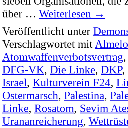
sieben Organisationen, die
über …
Weiterlesen
→
Veröffentlicht unter
Demons
Verschlagwortet mit
Almel
Atomwaffenverbotsvertrag
DFG-VK
,
Die Linke
,
DKP
,
Israel
,
Kulturverein F24
,
Li
Ostermarsch
,
Palestina
,
Pale
Linke
,
Rosatom
,
Sevim Ate
Urananreicherung
,
Wettrüst