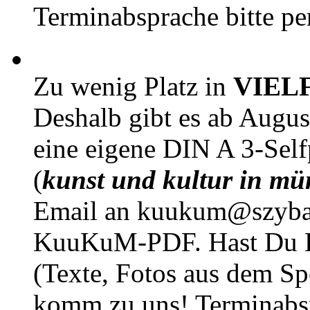
Terminabsprache bitte pe
Zu wenig Platz in
VIEL
Deshalb gibt es ab Augu
eine eigene DIN A 3-Sel
(
kunst und kultur in mü
Email an kuukum@szybal
KuuKuM-PDF. Hast Du Lus
(Texte, Fotos aus dem Sp
komm zu uns! Terminabsp