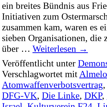
ein breites Bündnis aus Fr
Initiativen zum Ostermarsch
zusammen kam, waren es ein
sieben Organisationen, die
über …
Weiterlesen
→
Veröffentlicht unter
Demons
Verschlagwortet mit
Almel
Atomwaffenverbotsvertrag
DFG-VK
,
Die Linke
,
DKP
,
Israel
,
Kulturverein F24
,
Li