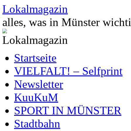
Zum
Lokalmagazin
Inhalt
springen
alles, was in Münster wichti
Startseite
VIELFALT! – Selfprint
Newsletter
KuuKuM
SPORT IN MÜNSTER
Stadtbahn