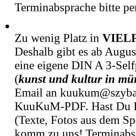
Terminabsprache bitte pe
Zu wenig Platz in
VIEL
Deshalb gibt es ab Augu
eine eigene DIN A 3-Sel
(
kunst und kultur in mü
Email an kuukum@szybal
KuuKuM-PDF. Hast Du Lus
(Texte, Fotos aus dem Sp
komm zu uns! Terminabsp