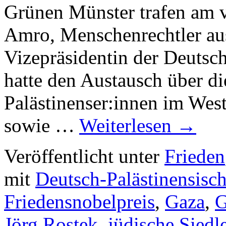
Grünen Münster trafen am 
Amro, Menschenrechtler au
Vizepräsidentin der Deutsch
hatte den Austausch über di
Palästinenser:innen im Wes
sowie …
Weiterlesen
→
Veröffentlicht unter
Frieden
mit
Deutsch-Palästinensisch
Friedensnobelpreis
,
Gaza
,
G
Jörg Rostek
,
jüdische Siedl