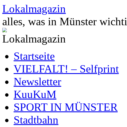
Zum
Lokalmagazin
Inhalt
springen
alles, was in Münster wichti
Startseite
VIELFALT! – Selfprint
Newsletter
KuuKuM
SPORT IN MÜNSTER
Stadtbahn