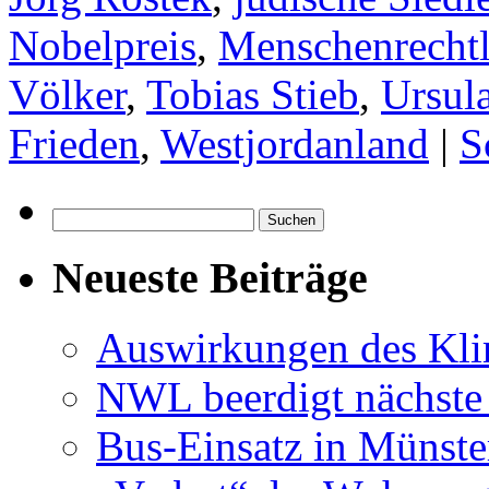
Nobelpreis
,
Menschenrechtl
Völker
,
Tobias Stieb
,
Ursul
Frieden
,
Westjordanland
|
S
Suchen
nach:
Neueste Beiträge
Auswirkungen des Kl
NWL beerdigt nächste
Bus-Einsatz in Münste