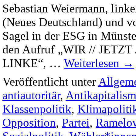
Sebastian Weiermann, linke
(Neues Deutschland) und vo
Sagel in der ESG in Münster
den Aufruf „WIR // JETZT 
LINKE“, …
Weiterlesen
→
Veröffentlicht unter
Allgem
antiautoritär
,
Antikapitalis
Klassenpolitik
,
Klimapoliti
Opposition
,
Partei
,
Ramelo