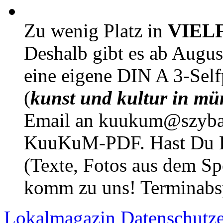
Zu wenig Platz in
VIEL
Deshalb gibt es ab Augu
eine eigene DIN A 3-Sel
(
kunst und kultur in mü
Email an kuukum@szybal
KuuKuM-PDF. Hast Du Lus
(Texte, Fotos aus dem Sp
komm zu uns! Terminabsp
Lokalmagazin
Datenschutz