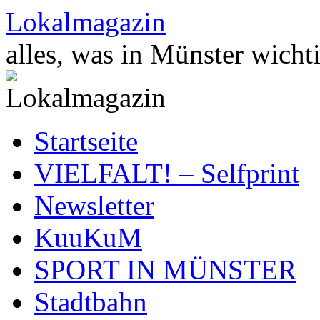
Zum
Lokalmagazin
Inhalt
springen
alles, was in Münster wichti
Startseite
VIELFALT! – Selfprint
Newsletter
KuuKuM
SPORT IN MÜNSTER
Stadtbahn