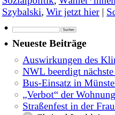
Sozialpolitik
,
Wähler*inne
Szybalski
,
Wir jetzt hier
|
S
Suchen
nach:
Neueste Beiträge
Auswirkungen des Kl
NWL beerdigt nächste
Bus-Einsatz in Münste
„Verbot“ der Wohnung
Straßenfest in der Fra