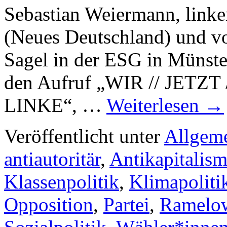
Sebastian Weiermann, linke
(Neues Deutschland) und vo
Sagel in der ESG in Münster
den Aufruf „WIR // JETZT 
LINKE“, …
Weiterlesen
→
Veröffentlicht unter
Allgem
antiautoritär
,
Antikapitalis
Klassenpolitik
,
Klimapoliti
Opposition
,
Partei
,
Ramelo