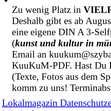
Zu wenig Platz in
VIEL
Deshalb gibt es ab Augu
eine eigene DIN A 3-Sel
(
kunst und kultur in mü
Email an kuukum@szybal
KuuKuM-PDF. Hast Du Lus
(Texte, Fotos aus dem Sp
komm zu uns! Terminabsp
Lokalmagazin
Datenschutz