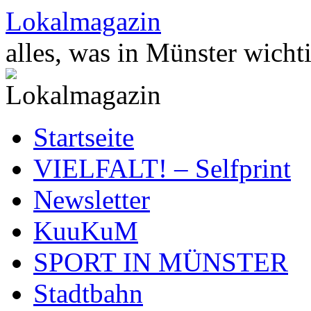
Zum
Lokalmagazin
Inhalt
springen
alles, was in Münster wichti
Startseite
VIELFALT! – Selfprint
Newsletter
KuuKuM
SPORT IN MÜNSTER
Stadtbahn