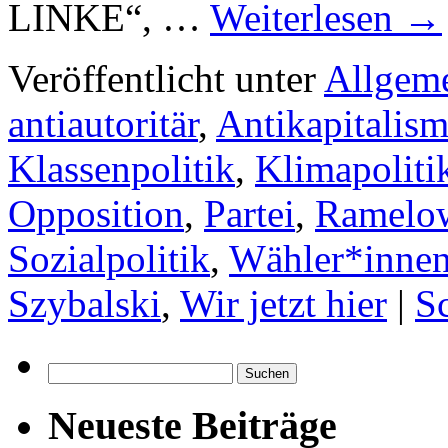
LINKE“, …
Weiterlesen
→
Veröffentlicht unter
Allgem
antiautoritär
,
Antikapitalis
Klassenpolitik
,
Klimapoliti
Opposition
,
Partei
,
Ramelo
Sozialpolitik
,
Wähler*inne
Szybalski
,
Wir jetzt hier
|
S
Suchen
nach:
Neueste Beiträge