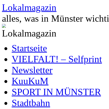
Zum
Lokalmagazin
Inhalt
springen
alles, was in Münster wichti
Startseite
VIELFALT! – Selfprint
Newsletter
KuuKuM
SPORT IN MÜNSTER
Stadtbahn