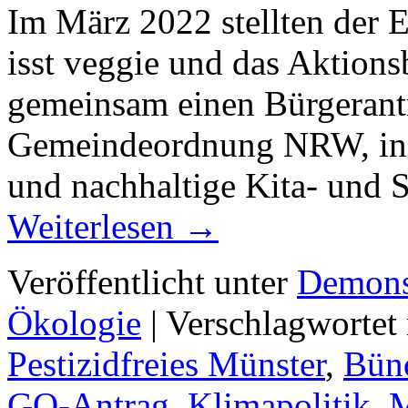
Im März 2022 stellten der 
isst veggie und das Aktions
gemeinsam einen Bürgerant
Gemeindeordnung NRW, in 
und nachhaltige Kita- und 
Weiterlesen
→
Veröffentlicht unter
Demons
Ökologie
|
Verschlagwortet
Pestizidfreies Münster
,
Bün
GO-Antrag
,
Klimapolitik
,
M