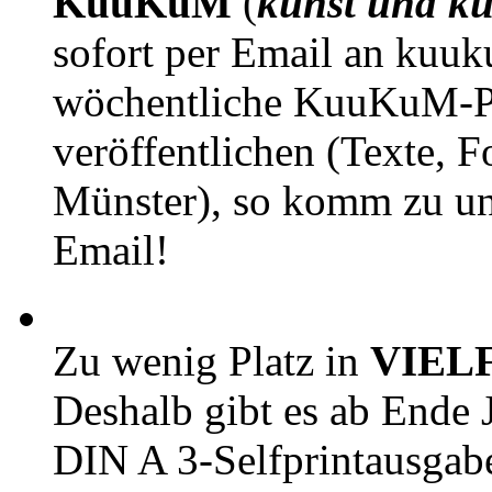
KuuKuM
(
kunst und ku
sofort per Email an kuu
wöchentliche KuuKuM-PD
veröffentlichen (Texte, 
Münster), so komm zu un
Email!
Zu wenig Platz in
VIEL
Deshalb gibt es ab Ende J
DIN A 3-Selfprintausga