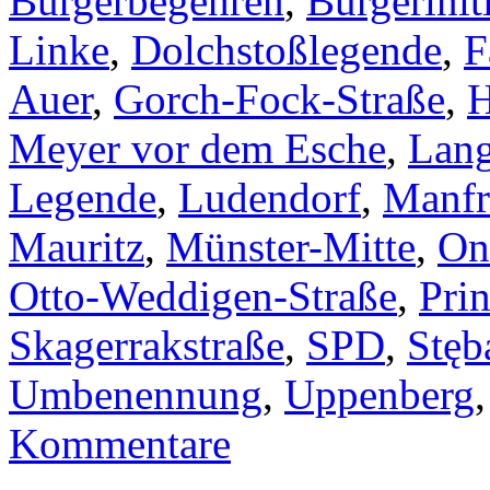
Bürgerbegehren
,
Bürgerinit
Linke
,
Dolchstoßlegende
,
F
Auer
,
Gorch-Fock-Straße
,
H
Meyer vor dem Esche
,
Lang
Legende
,
Ludendorf
,
Manfr
Mauritz
,
Münster-Mitte
,
On
Otto-Weddigen-Straße
,
Pri
Skagerrakstraße
,
SPD
,
Stęb
Umbenennung
,
Uppenberg
Kommentare