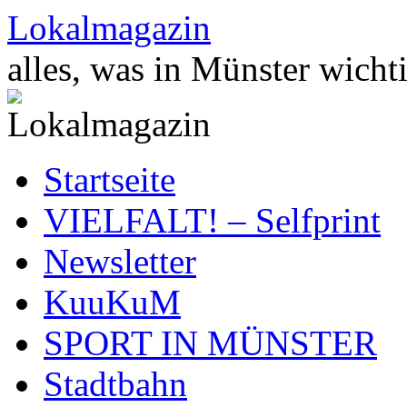
Zum
Lokalmagazin
Inhalt
springen
alles, was in Münster wichti
Startseite
VIELFALT! – Selfprint
Newsletter
KuuKuM
SPORT IN MÜNSTER
Stadtbahn