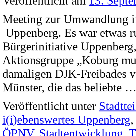
Veröffentlicht am
13. Sept
Meeting zur Umwandlung in 
Uppenberg. Es war etwas r
Bürgerinitiative Uppenberg,
Aktionsgruppe „Koburg mus
damaligen DJK-Freibades vo
Münster, die das beliebte 
Veröffentlicht unter
Stadttei
i(i)ebenswertes Uppenberg
ÖPNV
,
Stadtentwicklung
,
T