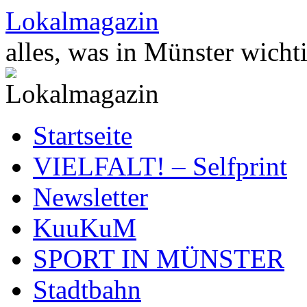
Zum
Lokalmagazin
Inhalt
springen
alles, was in Münster wichti
Startseite
VIELFALT! – Selfprint
Newsletter
KuuKuM
SPORT IN MÜNSTER
Stadtbahn