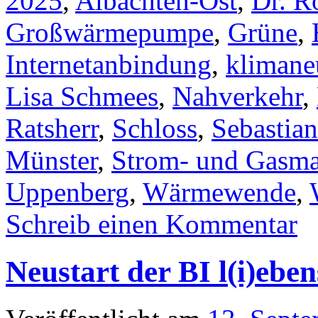
2025
,
Albachten-Ost
,
Dr. R
Großwärmepumpe
,
Grüne
,
Internetanbindung
,
klimane
Lisa Schmees
,
Nahverkehr
,
Ratsherr
,
Schloss
,
Sebastian
Münster
,
Strom- und Gasma
Uppenberg
,
Wärmewende
,
Schreib einen Kommentar
Neustart der BI l(i)eb