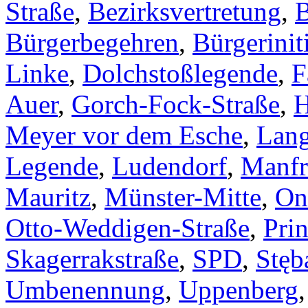
Straße
,
Bezirksvertretung
,
B
Bürgerbegehren
,
Bürgerinit
Linke
,
Dolchstoßlegende
,
F
Auer
,
Gorch-Fock-Straße
,
H
Meyer vor dem Esche
,
Lang
Legende
,
Ludendorf
,
Manfr
Mauritz
,
Münster-Mitte
,
On
Otto-Weddigen-Straße
,
Pri
Skagerrakstraße
,
SPD
,
Stęb
Umbenennung
,
Uppenberg