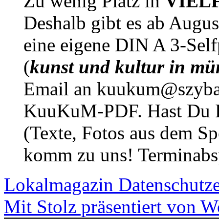
Zu wenig Platz in
VIEL
Deshalb gibt es ab Augu
eine eigene DIN A 3-Sel
(
kunst und kultur in mü
Email an kuukum@szybal
KuuKuM-PDF. Hast Du Lus
(Texte, Fotos aus dem Sp
komm zu uns! Terminabsp
Lokalmagazin
Datenschutz
Mit Stolz präsentiert von W