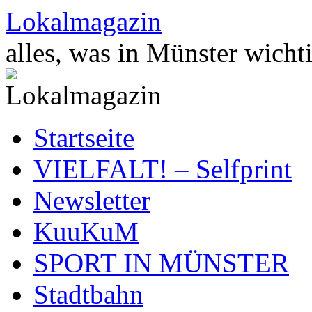
Zum
Lokalmagazin
Inhalt
springen
alles, was in Münster wichti
Startseite
VIELFALT! – Selfprint
Newsletter
KuuKuM
SPORT IN MÜNSTER
Stadtbahn