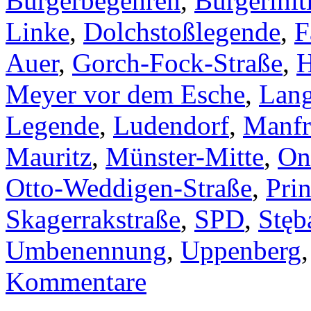
Bürgerbegehren
,
Bürgerinit
Linke
,
Dolchstoßlegende
,
F
Auer
,
Gorch-Fock-Straße
,
H
Meyer vor dem Esche
,
Lang
Legende
,
Ludendorf
,
Manfr
Mauritz
,
Münster-Mitte
,
On
Otto-Weddigen-Straße
,
Pri
Skagerrakstraße
,
SPD
,
Stęb
Umbenennung
,
Uppenberg
Kommentare