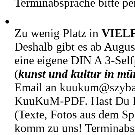
Terminabsprache bitte pe
Zu wenig Platz in
VIEL
Deshalb gibt es ab Augu
eine eigene DIN A 3-Sel
(
kunst und kultur in mü
Email an kuukum@szybal
KuuKuM-PDF. Hast Du Lus
(Texte, Fotos aus dem Sp
komm zu uns! Terminabsp