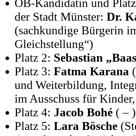
OB-Kandidatin und Platz 
der Stadt Münster:
Dr. K
(sachkundige Bürgerin i
Gleichstellung“)
Platz 2:
Sebastian „Baa
Platz 3:
Fatma Karana
(
und Weiterbildung, Integr
im Ausschuss für Kinder,
Platz 4:
Jacob Bohé
( – )
Platz 5:
Lara Bösche
(St