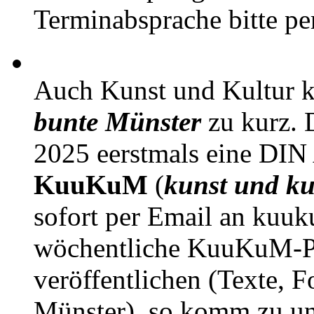
Terminabsprache bitte pe
Auch Kunst und Kultur 
bunte Münster
zu kurz. D
2025 eerstmals eine DIN
KuuKuM
(
kunst und ku
sofort per Email an kuu
wöchentliche KuuKuM-PD
veröffentlichen (Texte, 
Münster), so komm zu un