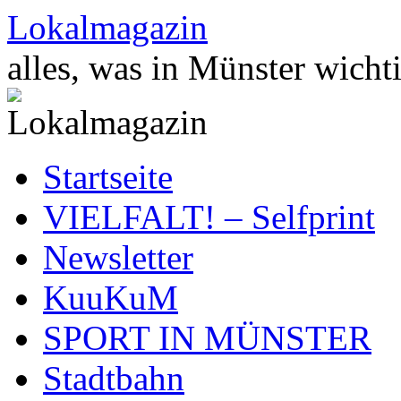
Zum
Lokalmagazin
Inhalt
springen
alles, was in Münster wichti
Startseite
VIELFALT! – Selfprint
Newsletter
KuuKuM
SPORT IN MÜNSTER
Stadtbahn