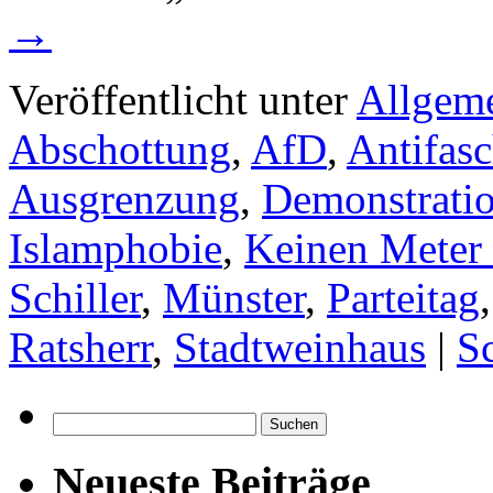
→
Veröffentlicht unter
Allgem
Abschottung
,
AfD
,
Antifas
Ausgrenzung
,
Demonstrati
Islamphobie
,
Keinen Meter 
Schiller
,
Münster
,
Parteitag
Ratsherr
,
Stadtweinhaus
|
S
Suchen
nach:
Neueste Beiträge