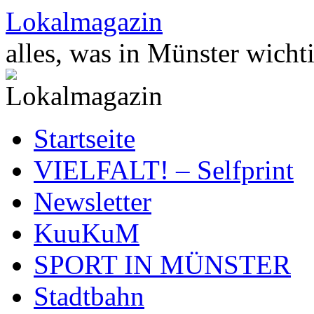
Zum
Lokalmagazin
Inhalt
springen
alles, was in Münster wichti
Startseite
VIELFALT! – Selfprint
Newsletter
KuuKuM
SPORT IN MÜNSTER
Stadtbahn