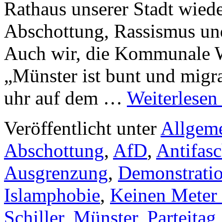
Rathaus unserer Stadt wied
Abschottung, Rassismus u
Auch wir, die Kommunale 
„Münster ist bunt und mig
uhr auf dem …
Weiterlese
Veröffentlicht unter
Allgem
Abschottung
,
AfD
,
Antifas
Ausgrenzung
,
Demonstrati
Islamphobie
,
Keinen Meter 
Schiller
,
Münster
,
Parteitag