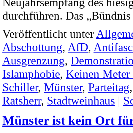
Neujahrsempfang des hiesi
durchführen. Das „Bündni
Veröffentlicht unter
Allgem
Abschottung
,
AfD
,
Antifas
Ausgrenzung
,
Demonstrati
Islamphobie
,
Keinen Meter 
Schiller
,
Münster
,
Parteitag
Ratsherr
,
Stadtweinhaus
|
S
Münster ist kein Ort f