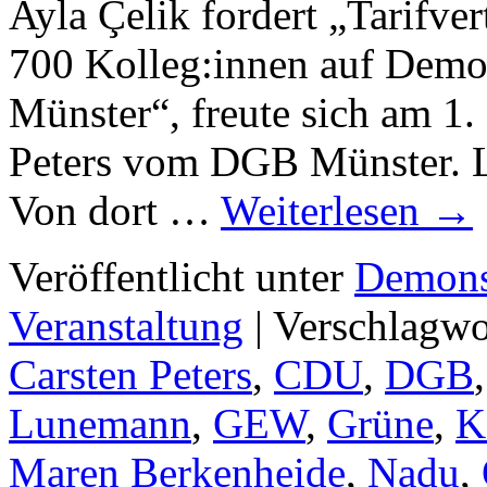
Ayla Çelik fordert „Tarifver
700 Kolleg:innen auf Dem
Münster“, freute sich am 1.
Peters vom DGB Münster. L
Von dort …
Weiterlesen
→
Veröffentlicht unter
Demons
Veranstaltung
|
Verschlagwo
Carsten Peters
,
CDU
,
DGB
Lunemann
,
GEW
,
Grüne
,
K
Maren Berkenheide
,
Nadu
,