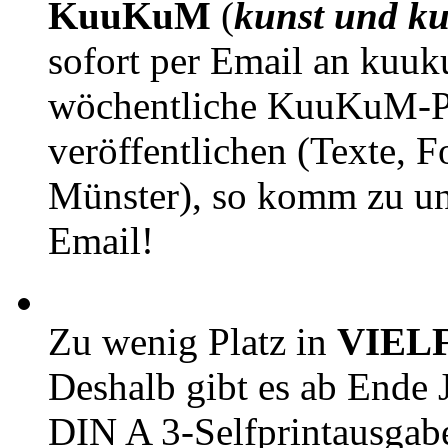
KuuKuM
(
kunst und ku
sofort per Email an kuu
wöchentliche KuuKuM-PD
veröffentlichen (Texte, 
Münster), so komm zu un
Email!
Zu wenig Platz in
VIEL
Deshalb gibt es ab Ende J
DIN A 3-Selfprintausga