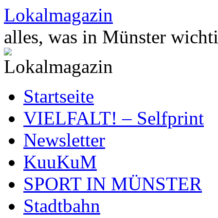
Zum
Lokalmagazin
Inhalt
springen
alles, was in Münster wichti
Startseite
VIELFALT! – Selfprint
Newsletter
KuuKuM
SPORT IN MÜNSTER
Stadtbahn