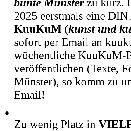
bunte Münster
zu kurz. D
2025 eerstmals eine DIN
KuuKuM
(
kunst und ku
sofort per Email an kuu
wöchentliche KuuKuM-PD
veröffentlichen (Texte, 
Münster), so komm zu un
Email!
Zu wenig Platz in
VIEL