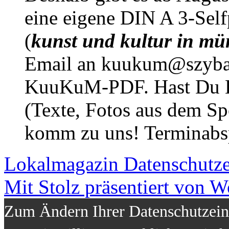
eine eigene DIN A 3-Sel
(
kunst und kultur in mü
Email an kuukum@szybal
KuuKuM-PDF. Hast Du Lus
(Texte, Fotos aus dem Sp
komm zu uns! Terminabsp
Lokalmagazin
Datenschutz
Mit Stolz präsentiert von W
Zum Ändern Ihrer Datenschutzeins