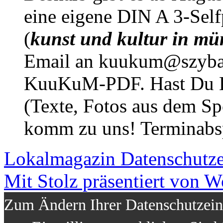
eine eigene DIN A 3-Sel
(
kunst und kultur in mü
Email an kuukum@szybal
KuuKuM-PDF. Hast Du Lus
(Texte, Fotos aus dem Sp
komm zu uns! Terminabsp
Lokalmagazin
Datenschutz
Mit Stolz präsentiert von W
Zum Ändern Ihrer Datenschutzeins