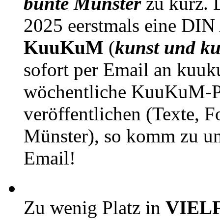
bunte Münster
zu kurz. D
2025 eerstmals eine DIN
KuuKuM
(
kunst und ku
sofort per Email an kuu
wöchentliche KuuKuM-PD
veröffentlichen (Texte, 
Münster), so komm zu un
Email!
Zu wenig Platz in
VIEL