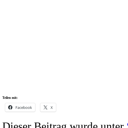
Zur Person
Energizer Oliver Pahnke ste
Zweitligisten und kam aus 
Löwen Erfurt in die Westfa
jährige Guard stand in insg
Baskets auf dem Feld und ab
Spielzeit von knapp 10 Minu
Teilen mit:
Facebook
X
Dieser Beitrag wurde unter