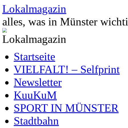
Zum
Lokalmagazin
Inhalt
springen
alles, was in Münster wichti
Startseite
VIELFALT! – Selfprint
Newsletter
KuuKuM
SPORT IN MÜNSTER
Stadtbahn