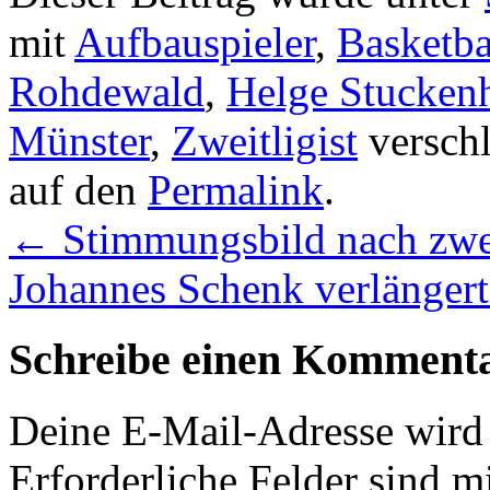
mit
Aufbauspieler
,
Basketba
Rohdewald
,
Helge Stucken
Münster
,
Zweitligist
verschl
auf den
Permalink
.
←
Stimmungsbild nach zwe
Johannes Schenk verlängert
Schreibe einen Komment
Deine E-Mail-Adresse wird n
Erforderliche Felder sind m