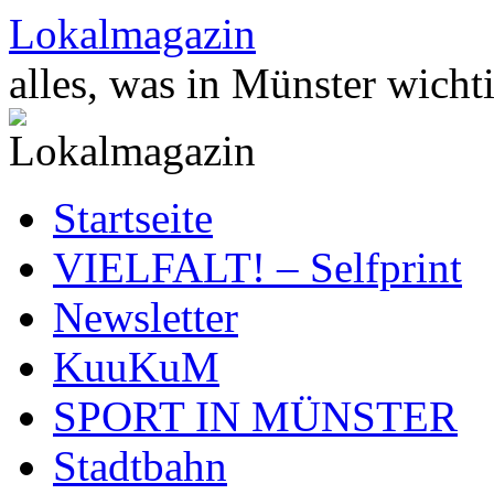
Zum
Lokalmagazin
Inhalt
springen
alles, was in Münster wichti
Startseite
VIELFALT! – Selfprint
Newsletter
KuuKuM
SPORT IN MÜNSTER
Stadtbahn