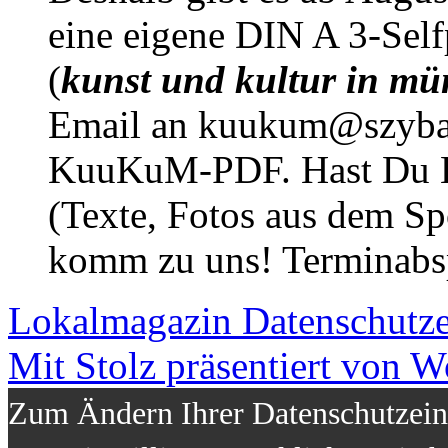
eine eigene DIN A 3-Sel
(
kunst und kultur in mü
Email an kuukum@szybal
KuuKuM-PDF. Hast Du Lus
(Texte, Fotos aus dem Sp
komm zu uns! Terminabsp
Lokalmagazin
Datenschutz
Mit Stolz präsentiert von W
Zum Ändern Ihrer Datenschutzeins