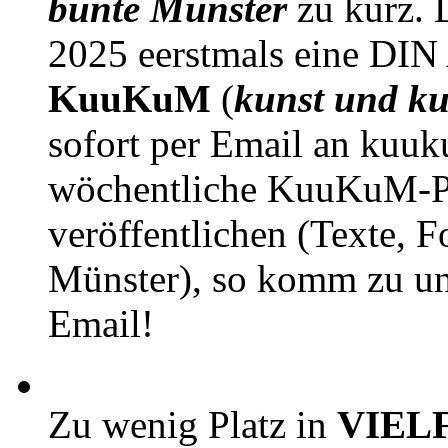
bunte Münster
zu kurz. D
2025 eerstmals eine DIN
KuuKuM
(
kunst und ku
sofort per Email an kuu
wöchentliche KuuKuM-PD
veröffentlichen (Texte, 
Münster), so komm zu un
Email!
Zu wenig Platz in
VIEL