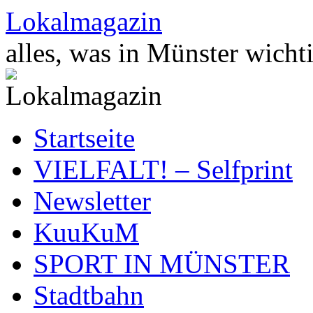
Zum
Lokalmagazin
Inhalt
springen
alles, was in Münster wichti
Startseite
VIELFALT! – Selfprint
Newsletter
KuuKuM
SPORT IN MÜNSTER
Stadtbahn