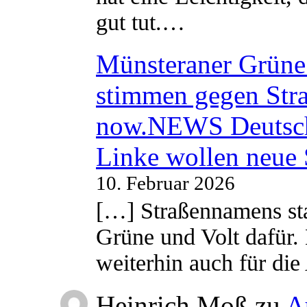
gut tut.…
Münsteraner Grüne 
stimmen gegen Str
now.NEWS Deutsc
Linke wollen neue
10. Februar 2026
[…] Straßennamens sta
Grüne und Volt dafür. 
weiterhin auch für di
Heinrich Moß
zu
A