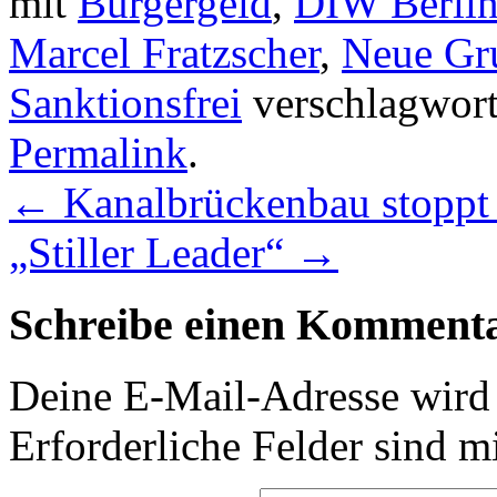
mit
Bürgergeld
,
DIW Berli
Marcel Fratzscher
,
Neue Gr
Sanktionsfrei
verschlagworte
Permalink
.
←
Kanalbrückenbau stoppt
„Stiller Leader“
→
Schreibe einen Komment
Deine E-Mail-Adresse wird n
Erforderliche Felder sind m