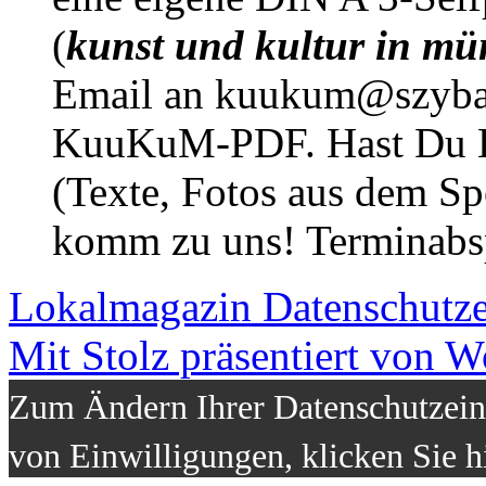
(
kunst und kultur in mü
Email an kuukum@szybal
KuuKuM-PDF. Hast Du Lus
(Texte, Fotos aus dem Sp
komm zu uns! Terminabsp
Lokalmagazin
Datenschutz
Mit Stolz präsentiert von W
Zum Ändern Ihrer Datenschutzeins
von Einwilligungen, klicken Sie h