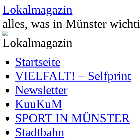
Zum
Lokalmagazin
Inhalt
springen
alles, was in Münster wichti
Startseite
VIELFALT! – Selfprint
Newsletter
KuuKuM
SPORT IN MÜNSTER
Stadtbahn