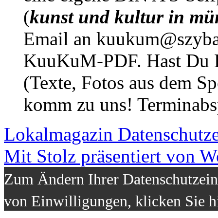
(
kunst und kultur in mü
Email an kuukum@szybal
KuuKuM-PDF. Hast Du Lus
(Texte, Fotos aus dem Sp
komm zu uns! Terminabsp
Lokalmagazin
Datenschutz
Mit Stolz präsentiert von W
Zum Ändern Ihrer Datenschutzeins
von Einwilligungen, klicken Sie h