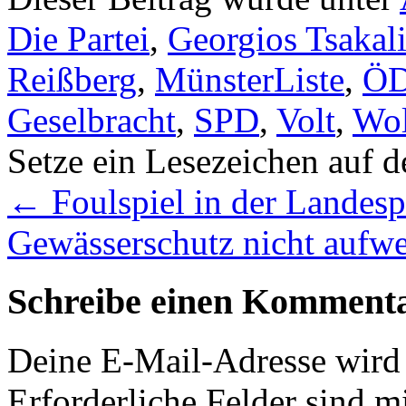
Die Partei
,
Georgios Tsakali
Reißberg
,
MünsterListe
,
Ö
Geselbracht
,
SPD
,
Volt
,
Wol
Setze ein Lesezeichen auf 
←
Foulspiel in der Landesp
Gewässerschutz nicht aufw
Schreibe einen Komment
Deine E-Mail-Adresse wird n
Erforderliche Felder sind m