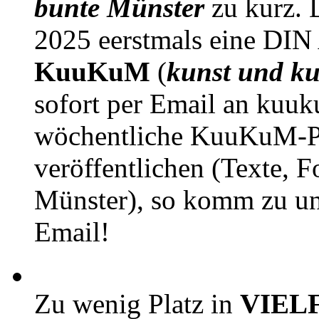
bunte Münster
zu kurz. D
2025 eerstmals eine DIN
KuuKuM
(
kunst und ku
sofort per Email an kuu
wöchentliche KuuKuM-PD
veröffentlichen (Texte, 
Münster), so komm zu un
Email!
Zu wenig Platz in
VIEL