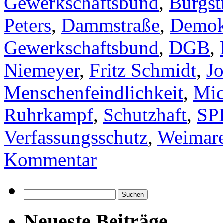
Gewerkschaftsbund
,
Burgst
Peters
,
Dammstraße
,
Demok
Gewerkschaftsbund
,
DGB
,
Niemeyer
,
Fritz Schmidt
,
J
Menschenfeindlichkeit
,
Mic
Ruhrkampf
,
Schutzhaft
,
SP
Verfassungsschutz
,
Weimare
Kommentar
Suchen
nach:
Neueste Beiträge