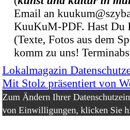
(
kunst und kultur in mü
Email an kuukum@szybal
KuuKuM-PDF. Hast Du Lus
(Texte, Fotos aus dem Sp
komm zu uns! Terminabsp
Lokalmagazin
Datenschutz
Mit Stolz präsentiert von W
Zum Ändern Ihrer Datenschutzeins
von Einwilligungen, klicken Sie h