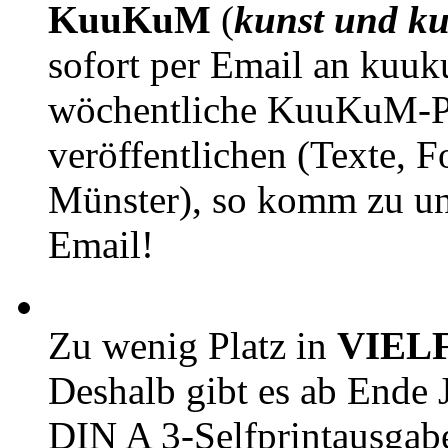
KuuKuM
(
kunst und ku
sofort per Email an kuu
wöchentliche KuuKuM-PD
veröffentlichen (Texte, 
Münster), so komm zu un
Email!
Zu wenig Platz in
VIEL
Deshalb gibt es ab Ende J
DIN A 3-Selfprintausga