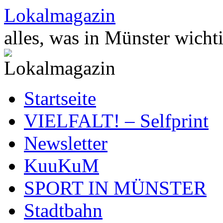
Zum
Lokalmagazin
Inhalt
springen
alles, was in Münster wichti
Startseite
VIELFALT! – Selfprint
Newsletter
KuuKuM
SPORT IN MÜNSTER
Stadtbahn