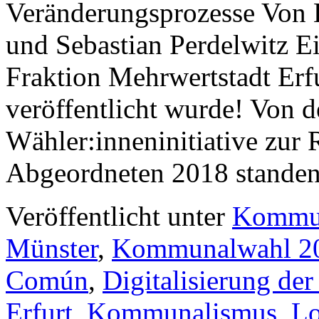
Veränderungsprozesse Von 
und Sebastian Perdelwitz Ei
Fraktion Mehrwertstadt Erf
veröffentlicht wurde! Von d
Wähler:inneninitiative zur 
Abgeordneten 2018 stand
Veröffentlicht unter
Kommu
Münster
,
Kommunalwahl 2
Común
,
Digitalisierung de
Erfurt
,
Kommunalismus
,
Lo