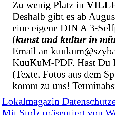
Zu wenig Platz in
VIEL
Deshalb gibt es ab Augu
eine eigene DIN A 3-Sel
(
kunst und kultur in mü
Email an kuukum@szybal
KuuKuM-PDF. Hast Du Lus
(Texte, Fotos aus dem Sp
komm zu uns! Terminabsp
Lokalmagazin
Datenschutz
Mit Stolz präsentiert von W