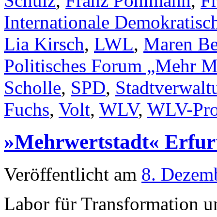
Schulz
,
Franz Pohlmann
,
F
Internationale Demokratisch
Lia Kirsch
,
LWL
,
Maren Be
Politisches Forum „Mehr Mu
Scholle
,
SPD
,
Stadtverwalt
Fuchs
,
Volt
,
WLV
,
WLV-Pro
»Mehrwertstadt« Erfur
Veröffentlicht am
8. Dezem
Labor für Transformation u