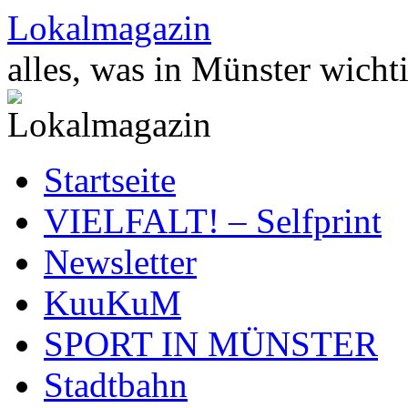
Zum
Lokalmagazin
Inhalt
springen
alles, was in Münster wichti
Startseite
VIELFALT! – Selfprint
Newsletter
KuuKuM
SPORT IN MÜNSTER
Stadtbahn