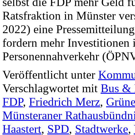
selbst die FDP mehr Geld 
Ratsfraktion in Münster ver
2022) eine Pressemitteilung
fordern mehr Investitionen 
Personennahverkehr (ÖPN
Veröffentlicht unter
Kommun
Verschlagwortet mit
Bus &
FDP
,
Friedrich Merz
,
Grün
Münsteraner Rathausbündn
Haastert
,
SPD
,
Stadtwerke
,