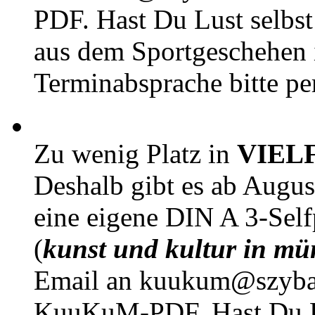
PDF. Hast Du Lust selbst 
aus dem Sportgeschehen 
Terminabsprache bitte pe
Zu wenig Platz in
VIEL
Deshalb gibt es ab Augu
eine eigene DIN A 3-Sel
(
kunst und kultur in mü
Email an kuukum@szybal
KuuKuM-PDF. Hast Du Lus