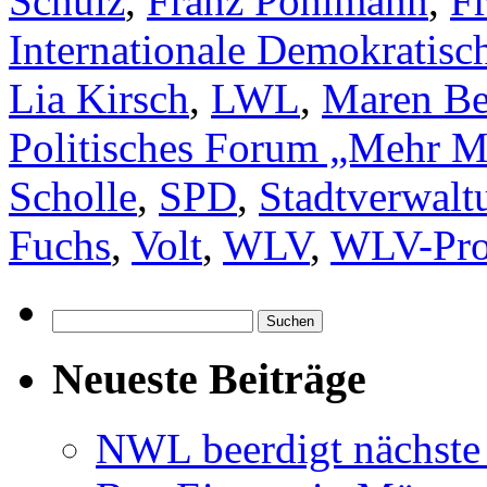
Schulz
,
Franz Pohlmann
,
F
Internationale Demokratisch
Lia Kirsch
,
LWL
,
Maren Be
Politisches Forum „Mehr Mu
Scholle
,
SPD
,
Stadtverwalt
Fuchs
,
Volt
,
WLV
,
WLV-Pro
Suchen
nach:
Neueste Beiträge
NWL beerdigt nächste