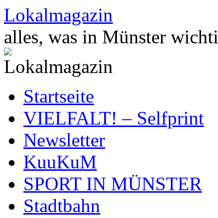
Zum
Lokalmagazin
Inhalt
springen
alles, was in Münster wichti
Startseite
VIELFALT! – Selfprint
Newsletter
KuuKuM
SPORT IN MÜNSTER
Stadtbahn