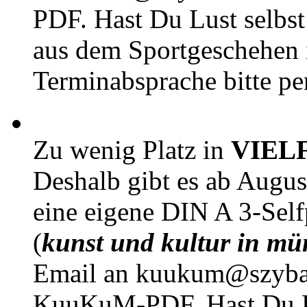
PDF. Hast Du Lust selbst 
aus dem Sportgeschehen 
Terminabsprache bitte pe
Zu wenig Platz in
VIEL
Deshalb gibt es ab Augu
eine eigene DIN A 3-Sel
(
kunst und kultur in mü
Email an kuukum@szybal
KuuKuM-PDF. Hast Du Lus