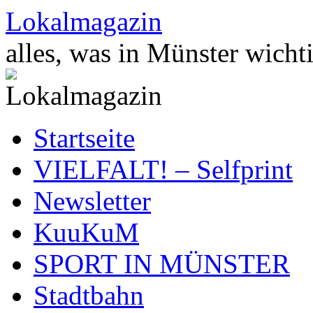
Zum
Lokalmagazin
Inhalt
springen
alles, was in Münster wichti
Startseite
VIELFALT! – Selfprint
Newsletter
KuuKuM
SPORT IN MÜNSTER
Stadtbahn