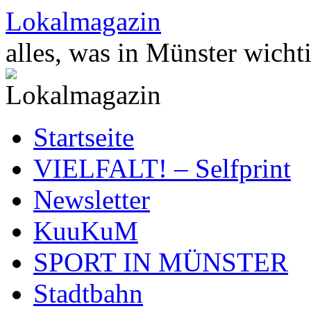
Zum
Lokalmagazin
Inhalt
springen
alles, was in Münster wichti
Startseite
VIELFALT! – Selfprint
Newsletter
KuuKuM
SPORT IN MÜNSTER
Stadtbahn