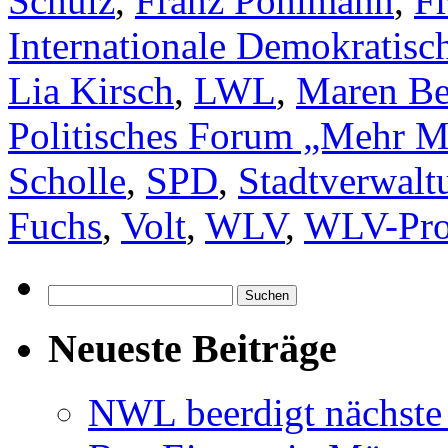
Schulz
,
Franz Pohlmann
,
F
Internationale Demokratisch
Lia Kirsch
,
LWL
,
Maren Be
Politisches Forum „Mehr Mu
Scholle
,
SPD
,
Stadtverwalt
Fuchs
,
Volt
,
WLV
,
WLV-Pro
Suchen
nach:
Neueste Beiträge
NWL beerdigt nächste