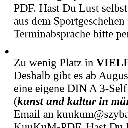
PDF. Hast Du Lust selbst 
aus dem Sportgeschehen 
Terminabsprache bitte pe
Zu wenig Platz in
VIEL
Deshalb gibt es ab Augu
eine eigene DIN A 3-Sel
(
kunst und kultur in mü
Email an kuukum@szybal
KuuKuM-PDF. Hast Du Lus