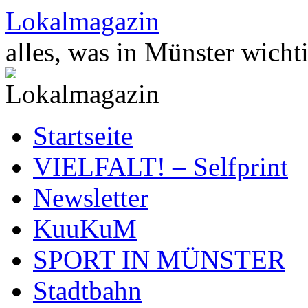
Zum
Lokalmagazin
Inhalt
springen
alles, was in Münster wichti
Startseite
VIELFALT! – Selfprint
Newsletter
KuuKuM
SPORT IN MÜNSTER
Stadtbahn