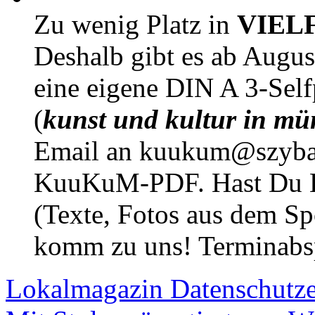
Zu wenig Platz in
VIEL
Deshalb gibt es ab Augu
eine eigene DIN A 3-Sel
(
kunst und kultur in mü
Email an kuukum@szybal
KuuKuM-PDF. Hast Du Lus
(Texte, Fotos aus dem Sp
komm zu uns! Terminabsp
Lokalmagazin
Datenschutz