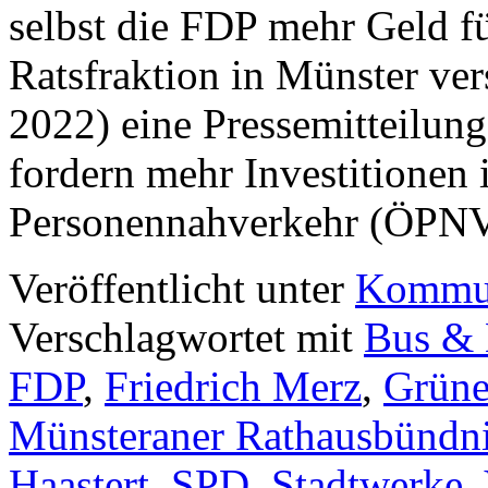
selbst die FDP mehr Geld 
Ratsfraktion in Münster ver
2022) eine Pressemitteilung
fordern mehr Investitionen 
Personennahverkehr (ÖPN
Veröffentlicht unter
Kommun
Verschlagwortet mit
Bus &
FDP
,
Friedrich Merz
,
Grün
Münsteraner Rathausbündn
Haastert
,
SPD
,
Stadtwerke
,