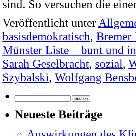
sind. So versuchen die ei
Veröffentlicht unter
Allgem
basisdemokratisch
,
Bremer 
Münster Liste – bunt und in
Sarah Geselbracht
,
sozial
,
W
Szybalski
,
Wolfgang Bensb
Suchen
nach:
Neueste Beiträge
Auswirkungen des Kl