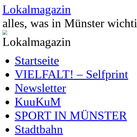
Zum
Lokalmagazin
Inhalt
springen
alles, was in Münster wichti
Startseite
VIELFALT! – Selfprint
Newsletter
KuuKuM
SPORT IN MÜNSTER
Stadtbahn