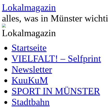
Zum
Lokalmagazin
Inhalt
springen
alles, was in Münster wichti
Startseite
VIELFALT! – Selfprint
Newsletter
KuuKuM
SPORT IN MÜNSTER
Stadtbahn