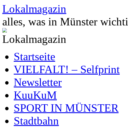
Zum
Lokalmagazin
Inhalt
springen
alles, was in Münster wichti
Startseite
VIELFALT! – Selfprint
Newsletter
KuuKuM
SPORT IN MÜNSTER
Stadtbahn