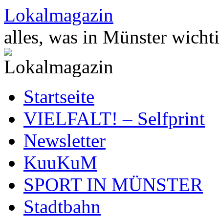
Zum
Lokalmagazin
Inhalt
springen
alles, was in Münster wichti
Startseite
VIELFALT! – Selfprint
Newsletter
KuuKuM
SPORT IN MÜNSTER
Stadtbahn