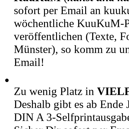
sofort per Email an kuu
wöchentliche KuuKuM-PD
veröffentlichen (Texte, 
Münster), so komm zu un
Email!
Zu wenig Platz in
VIEL
Deshalb gibt es ab Ende J
DIN A 3-Selfprintausga