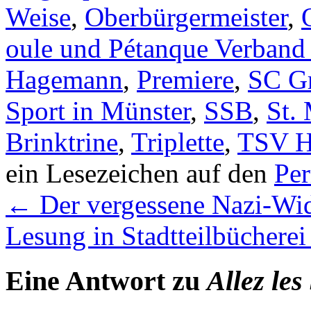
Weise
,
Oberbürgermeister
,
oule und Pétanque Verban
Hagemann
,
Premiere
,
SC G
Sport in Münster
,
SSB
,
St.
Brinktrine
,
Triplette
,
TSV H
ein Lesezeichen auf den
Pe
←
Der vergessene Nazi-Wid
Lesung in Stadtteilbüchere
Eine Antwort zu
Allez les