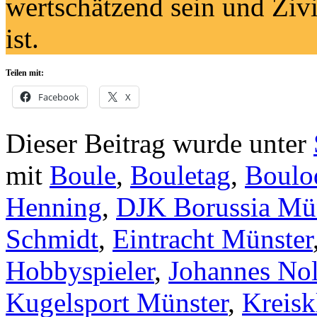
wertschätzend sein und Zivi
ist.
Teilen mit:
Facebook
X
Dieser Beitrag wurde unter
mit
Boule
,
Bouletag
,
Boulo
Henning
,
DJK Borussia Mü
Schmidt
,
Eintracht Münster
Hobbyspieler
,
Johannes Nol
Kugelsport Münster
,
Kreisk