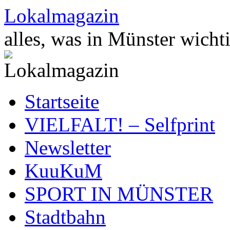
Zum
Lokalmagazin
Inhalt
springen
alles, was in Münster wichti
Startseite
VIELFALT! – Selfprint
Newsletter
KuuKuM
SPORT IN MÜNSTER
Stadtbahn