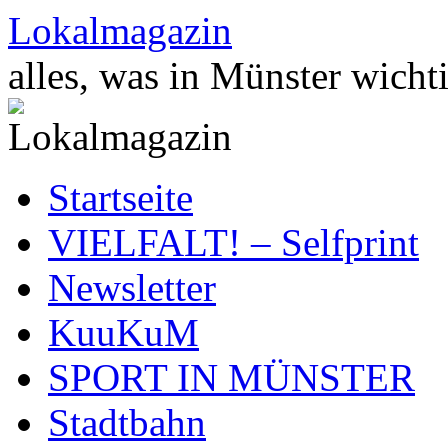
Zum
Lokalmagazin
Inhalt
springen
alles, was in Münster wichti
Startseite
VIELFALT! – Selfprint
Newsletter
KuuKuM
SPORT IN MÜNSTER
Stadtbahn