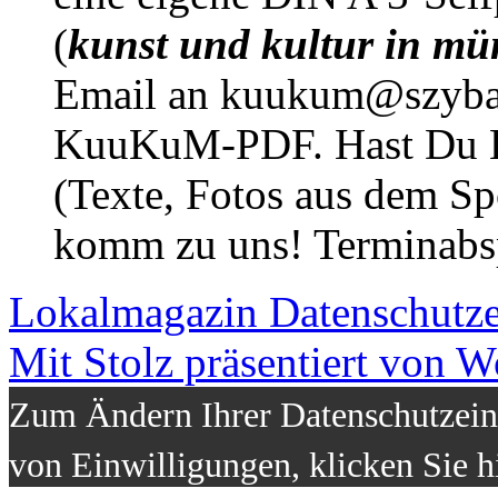
(
kunst und kultur in mü
Email an kuukum@szybal
KuuKuM-PDF. Hast Du Lus
(Texte, Fotos aus dem Sp
komm zu uns! Terminabsp
Lokalmagazin
Datenschutz
Mit Stolz präsentiert von W
Zum Ändern Ihrer Datenschutzeins
von Einwilligungen, klicken Sie h