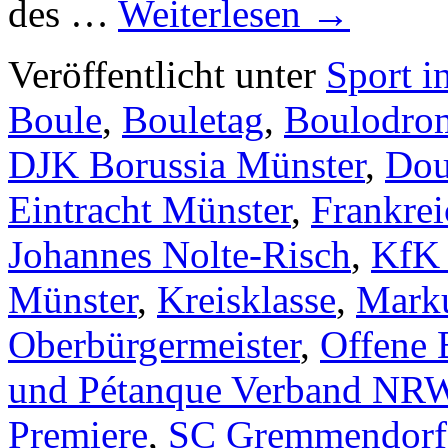
des …
Weiterlesen
→
Veröffentlicht unter
Sport i
Boule
,
Bouletag
,
Boulodro
DJK Borussia Münster
,
Dou
Eintracht Münster
,
Frankrei
Johannes Nolte-Risch
,
KfK 
Münster
,
Kreisklasse
,
Mark
Oberbürgermeister
,
Offene 
und Pétanque Verband NR
Premiere
,
SC Gremmendorf