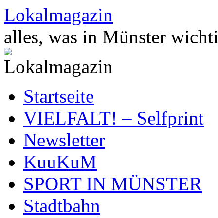
Zum
Lokalmagazin
Inhalt
springen
alles, was in Münster wichti
Startseite
VIELFALT! – Selfprint
Newsletter
KuuKuM
SPORT IN MÜNSTER
Stadtbahn