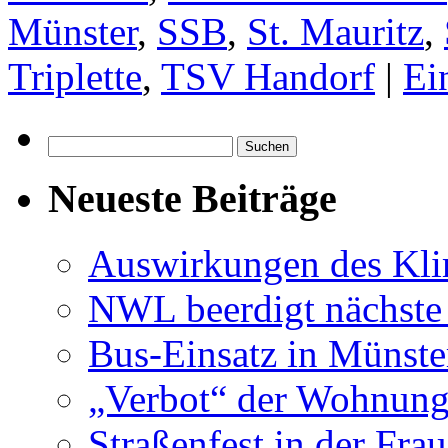
Münster
,
SSB
,
St. Mauritz
,
Triplette
,
TSV Handorf
|
Ei
Suchen
nach:
Neueste Beiträge
Auswirkungen des Kl
NWL beerdigt nächste
Bus-Einsatz in Münste
„Verbot“ der Wohnung
Straßenfest in der Fra