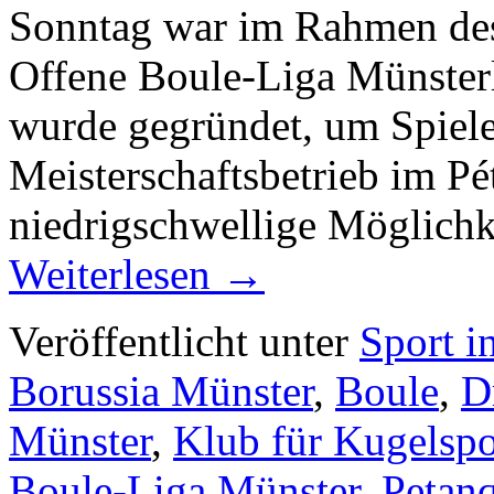
Sonntag war im Rahmen des
Offene Boule-Liga Münsterl
wurde gegründet, um Spiele
Meisterschaftsbetrieb im Pé
niedrigschwellige Möglichk
Weiterlesen
→
Veröffentlicht unter
Sport i
Borussia Münster
,
Boule
,
D
Münster
,
Klub für Kugelspo
Boule-Liga Münster
,
Petan