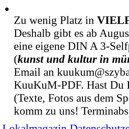
Zu wenig Platz in
VIEL
Deshalb gibt es ab Augu
eine eigene DIN A 3-Sel
(
kunst und kultur in mü
Email an kuukum@szybal
KuuKuM-PDF. Hast Du Lus
(Texte, Fotos aus dem Sp
komm zu uns! Terminabsp
Lokalmagazin
Datenschutz