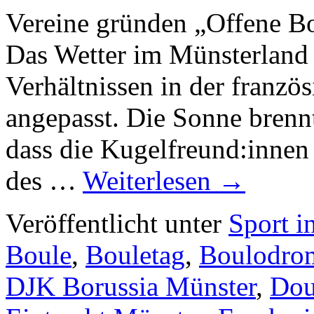
Vereine gründen „Offene B
Das Wetter im Münsterland 
Verhältnissen in der franzö
angepasst. Die Sonne bren
dass die Kugelfreund:inne
des …
Weiterlesen
→
Veröffentlicht unter
Sport i
Boule
,
Bouletag
,
Boulodro
DJK Borussia Münster
,
Dou