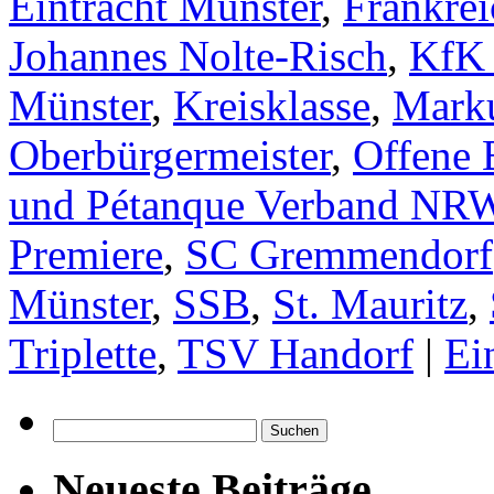
Eintracht Münster
,
Frankrei
Johannes Nolte-Risch
,
KfK 
Münster
,
Kreisklasse
,
Mark
Oberbürgermeister
,
Offene 
und Pétanque Verband NR
Premiere
,
SC Gremmendorf
Münster
,
SSB
,
St. Mauritz
,
Triplette
,
TSV Handorf
|
Ei
Suchen
nach:
Neueste Beiträge