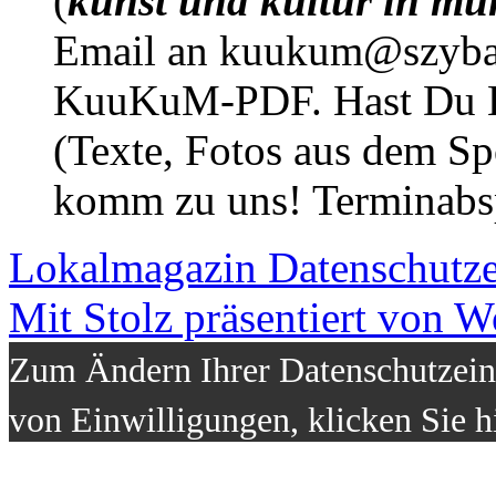
(
kunst und kultur in mü
Email an kuukum@szybal
KuuKuM-PDF. Hast Du Lus
(Texte, Fotos aus dem Sp
komm zu uns! Terminabsp
Lokalmagazin
Datenschutz
Mit Stolz präsentiert von W
Zum Ändern Ihrer Datenschutzeins
von Einwilligungen, klicken Sie h