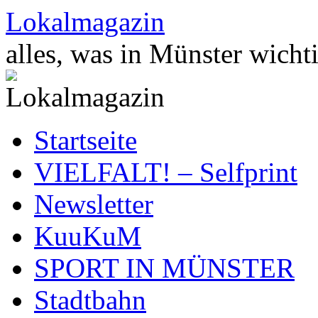
Zum
Lokalmagazin
Inhalt
springen
alles, was in Münster wichti
Startseite
VIELFALT! – Selfprint
Newsletter
KuuKuM
SPORT IN MÜNSTER
Stadtbahn