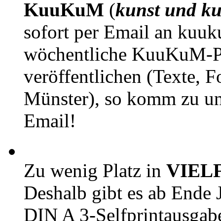
KuuKuM
(
kunst und ku
sofort per Email an kuu
wöchentliche KuuKuM-PD
veröffentlichen (Texte, 
Münster), so komm zu un
Email!
Zu wenig Platz in
VIEL
Deshalb gibt es ab Ende J
DIN A 3-Selfprintausga