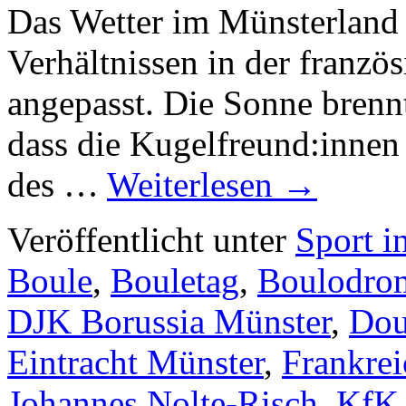
Das Wetter im Münsterland 
Verhältnissen in der franzö
angepasst. Die Sonne bren
dass die Kugelfreund:inne
des …
Weiterlesen
→
Veröffentlicht unter
Sport i
Boule
,
Bouletag
,
Boulodro
DJK Borussia Münster
,
Dou
Eintracht Münster
,
Frankrei
Johannes Nolte-Risch
,
KfK 