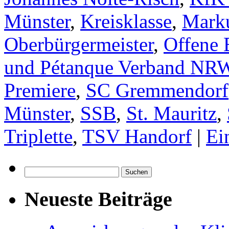
Münster
,
Kreisklasse
,
Mark
Oberbürgermeister
,
Offene 
und Pétanque Verband NR
Premiere
,
SC Gremmendorf
Münster
,
SSB
,
St. Mauritz
,
Triplette
,
TSV Handorf
|
Ei
Suchen
nach:
Neueste Beiträge