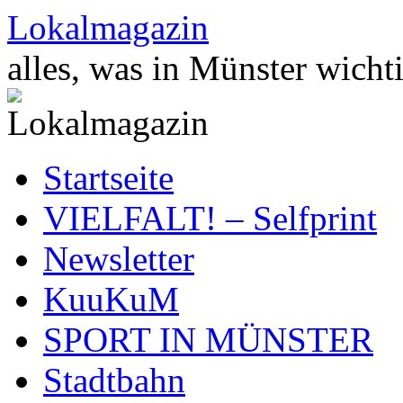
Zum
Lokalmagazin
Inhalt
springen
alles, was in Münster wichti
Startseite
VIELFALT! – Selfprint
Newsletter
KuuKuM
SPORT IN MÜNSTER
Stadtbahn