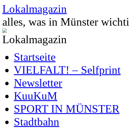
Zum
Lokalmagazin
Inhalt
springen
alles, was in Münster wichti
Startseite
VIELFALT! – Selfprint
Newsletter
KuuKuM
SPORT IN MÜNSTER
Stadtbahn