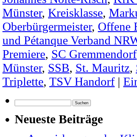
Münster
,
Kreisklasse
,
Mark
Oberbürgermeister
,
Offene 
und Pétanque Verband NR
Premiere
,
SC Gremmendorf
Münster
,
SSB
,
St. Mauritz
,
Triplette
,
TSV Handorf
|
Ei
Suchen
nach:
Neueste Beiträge