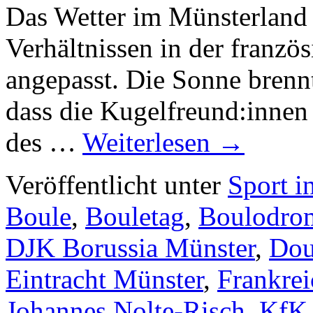
Das Wetter im Münsterland 
Verhältnissen in der franzö
angepasst. Die Sonne bren
dass die Kugelfreund:inne
des …
Weiterlesen
→
Veröffentlicht unter
Sport i
Boule
,
Bouletag
,
Boulodro
DJK Borussia Münster
,
Dou
Eintracht Münster
,
Frankrei
Johannes Nolte-Risch
,
KfK 