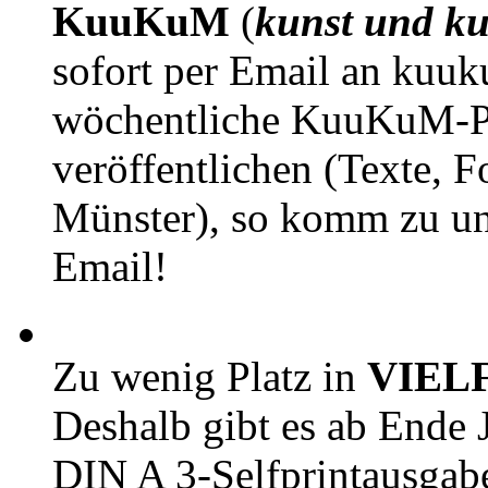
KuuKuM
(
kunst und ku
sofort per Email an kuu
wöchentliche KuuKuM-PD
veröffentlichen (Texte, 
Münster), so komm zu un
Email!
Zu wenig Platz in
VIEL
Deshalb gibt es ab Ende J
DIN A 3-Selfprintausga