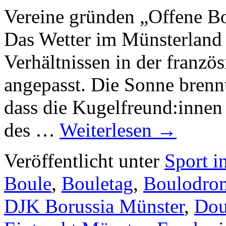
Vereine gründen „Offene B
Das Wetter im Münsterland 
Verhältnissen in der franzö
angepasst. Die Sonne bren
dass die Kugelfreund:inne
des …
Weiterlesen
→
Veröffentlicht unter
Sport i
Boule
,
Bouletag
,
Boulodro
DJK Borussia Münster
,
Dou