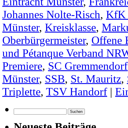
Eintracht Münster
,
Frankrei
Johannes Nolte-Risch
,
KfK 
Münster
,
Kreisklasse
,
Mark
Oberbürgermeister
,
Offene 
und Pétanque Verband NR
Premiere
,
SC Gremmendorf
Münster
,
SSB
,
St. Mauritz
,
Triplette
,
TSV Handorf
|
Ei
Suchen
nach:
Neueste Beiträge