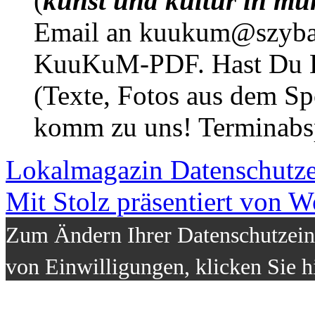
(
kunst und kultur in mü
Email an kuukum@szybal
KuuKuM-PDF. Hast Du Lus
(Texte, Fotos aus dem Sp
komm zu uns! Terminabsp
Lokalmagazin
Datenschutz
Mit Stolz präsentiert von W
Zum Ändern Ihrer Datenschutzeins
von Einwilligungen, klicken Sie h