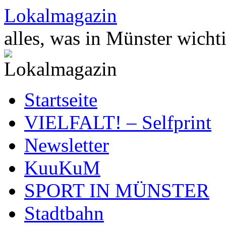
Zum
Lokalmagazin
Inhalt
springen
alles, was in Münster wichti
Startseite
VIELFALT! – Selfprint
Newsletter
KuuKuM
SPORT IN MÜNSTER
Stadtbahn