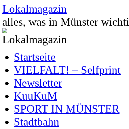
Zum
Lokalmagazin
Inhalt
springen
alles, was in Münster wichti
Startseite
VIELFALT! – Selfprint
Newsletter
KuuKuM
SPORT IN MÜNSTER
Stadtbahn