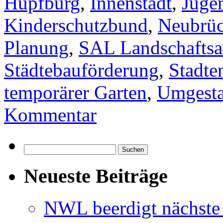
Hüpfburg
,
Innenstadt
,
Jugen
Kinderschutzbund
,
Neubrüc
Planung
,
SAL Landschaftsar
Städtebauförderung
,
Stadte
temporärer Garten
,
Umgesta
Kommentar
Suchen
nach:
Neueste Beiträge
NWL beerdigt nächste