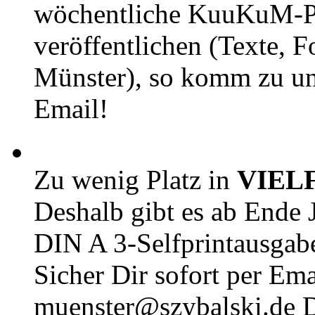
wöchentliche KuuKuM-PD
veröffentlichen (Texte, 
Münster), so komm zu un
Email!
Zu wenig Platz in
VIEL
Deshalb gibt es ab Ende J
DIN A 3-Selfprintausga
Sicher Dir sofort per Ema
muenster@szybalski.d