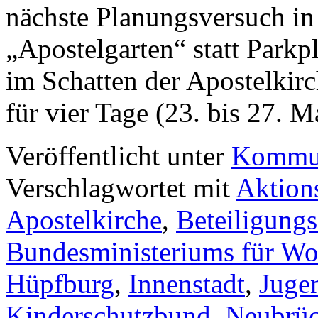
nächste Planungsversuch in
„Apostelgarten“ statt Parkp
im Schatten der Apostelkirc
für vier Tage (23. bis 27. 
Veröffentlicht unter
Kommun
Verschlagwortet mit
Aktion
Apostelkirche
,
Beteiligung
Bundesministeriums für W
Hüpfburg
,
Innenstadt
,
Jugen
Kinderschutzbund
,
Neubrüc