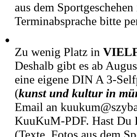
aus dem Sportgeschehen 
Terminabsprache bitte pe
Zu wenig Platz in
VIEL
Deshalb gibt es ab Augu
eine eigene DIN A 3-Sel
(
kunst und kultur in mü
Email an kuukum@szybal
KuuKuM-PDF. Hast Du Lus
(Texte, Fotos aus dem Sp