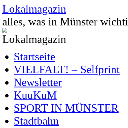
Zum
Lokalmagazin
Inhalt
springen
alles, was in Münster wichti
Startseite
VIELFALT! – Selfprint
Newsletter
KuuKuM
SPORT IN MÜNSTER
Stadtbahn