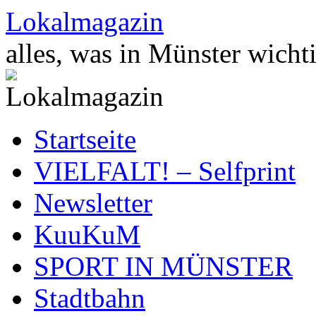
Zum
Lokalmagazin
Inhalt
springen
alles, was in Münster wichti
Startseite
VIELFALT! – Selfprint
Newsletter
KuuKuM
SPORT IN MÜNSTER
Stadtbahn