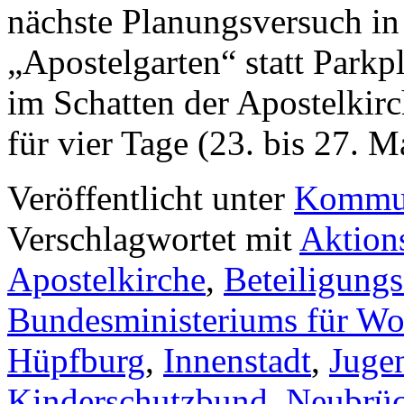
nächste Planungsversuch in
„Apostelgarten“ statt Parkp
im Schatten der Apostelkirc
für vier Tage (23. bis 27. 
Veröffentlicht unter
Kommun
Verschlagwortet mit
Aktion
Apostelkirche
,
Beteiligung
Bundesministeriums für W
Hüpfburg
,
Innenstadt
,
Jugen
Kinderschutzbund
,
Neubrüc