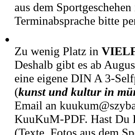
aus dem Sportgeschehen 
Terminabsprache bitte pe
Zu wenig Platz in
VIEL
Deshalb gibt es ab Augu
eine eigene DIN A 3-Sel
(
kunst und kultur in mü
Email an kuukum@szybal
KuuKuM-PDF. Hast Du Lus
(Texte, Fotos aus dem Sp