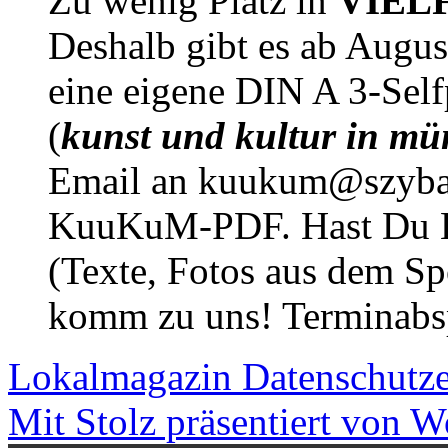
Zu wenig Platz in
VIEL
Deshalb gibt es ab Augu
eine eigene DIN A 3-Sel
(
kunst und kultur in mü
Email an kuukum@szybal
KuuKuM-PDF. Hast Du Lus
(Texte, Fotos aus dem Sp
komm zu uns! Terminabsp
Lokalmagazin
Datenschutz
Mit Stolz präsentiert von W