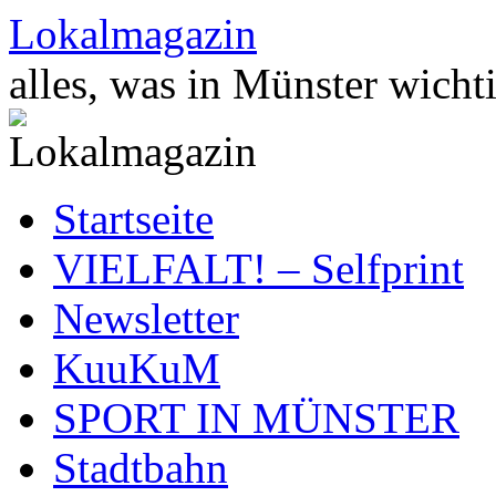
Zum
Lokalmagazin
Inhalt
springen
alles, was in Münster wichti
Startseite
VIELFALT! – Selfprint
Newsletter
KuuKuM
SPORT IN MÜNSTER
Stadtbahn