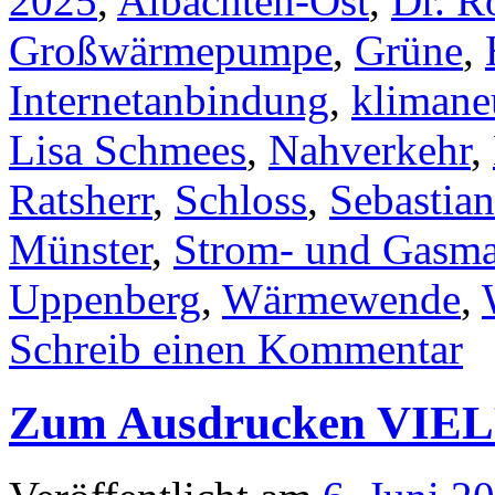
2025
,
Albachten-Ost
,
Dr. R
Großwärmepumpe
,
Grüne
,
Internetanbindung
,
klimane
Lisa Schmees
,
Nahverkehr
,
Ratsherr
,
Schloss
,
Sebastian
Münster
,
Strom- und Gasma
Uppenberg
,
Wärmewende
,
Schreib einen Kommentar
Zum Ausdrucken VIELF