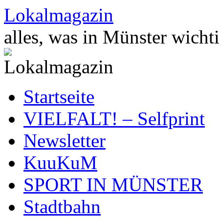
Zum
Lokalmagazin
Inhalt
springen
alles, was in Münster wichti
Startseite
VIELFALT! – Selfprint
Newsletter
KuuKuM
SPORT IN MÜNSTER
Stadtbahn