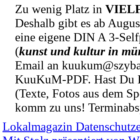
Zu wenig Platz in
VIEL
Deshalb gibt es ab Augu
eine eigene DIN A 3-Sel
(
kunst und kultur in mü
Email an kuukum@szybal
KuuKuM-PDF. Hast Du Lus
(Texte, Fotos aus dem Sp
komm zu uns! Terminabsp
Lokalmagazin
Datenschutz