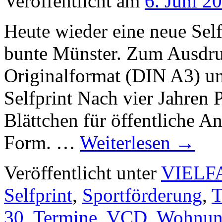
Veröffentlicht am
6. Juni 2
Heute wieder eine neue Se
bunte Münster. Zum Ausdru
Originalformat (DIN A3) u
Selfprint Nach vier Jahren 
Blättchen für öffentliche A
Form. …
Weiterlesen
→
Veröffentlicht unter
VIELF
Selfprint
,
Sportförderung
,
T
30
,
Termine
,
VCD
,
Wohnung