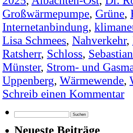
2025
,
Albachten-Ost
,
Dr. R
Großwärmepumpe
,
Grüne
,
Internetanbindung
,
klimane
Lisa Schmees
,
Nahverkehr
,
Ratsherr
,
Schloss
,
Sebastian
Münster
,
Strom- und Gasma
Uppenberg
,
Wärmewende
,
Schreib einen Kommentar
Suchen
nach:
Neueste Beiträge