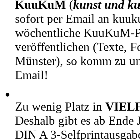
KuuKuM
(
kunst und ku
sofort per Email an kuu
wöchentliche KuuKuM-PD
veröffentlichen (Texte, 
Münster), so komm zu un
Email!
Zu wenig Platz in
VIEL
Deshalb gibt es ab Ende J
DIN A 3-Selfprintausga