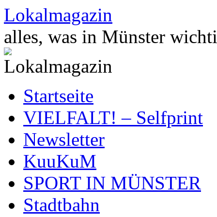
Zum
Lokalmagazin
Inhalt
springen
alles, was in Münster wichti
Startseite
VIELFALT! – Selfprint
Newsletter
KuuKuM
SPORT IN MÜNSTER
Stadtbahn