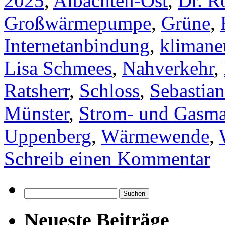
2025
,
Albachten-Ost
,
Dr. R
Großwärmepumpe
,
Grüne
,
Internetanbindung
,
klimane
Lisa Schmees
,
Nahverkehr
,
Ratsherr
,
Schloss
,
Sebastian
Münster
,
Strom- und Gasma
Uppenberg
,
Wärmewende
,
Schreib einen Kommentar
Suchen
nach:
Neueste Beiträge