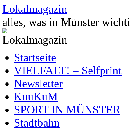
Zum
Lokalmagazin
Inhalt
springen
alles, was in Münster wichti
Startseite
VIELFALT! – Selfprint
Newsletter
KuuKuM
SPORT IN MÜNSTER
Stadtbahn