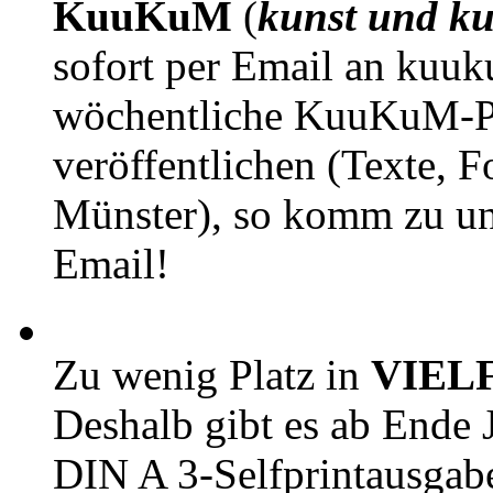
KuuKuM
(
kunst und ku
sofort per Email an kuu
wöchentliche KuuKuM-PD
veröffentlichen (Texte, 
Münster), so komm zu un
Email!
Zu wenig Platz in
VIEL
Deshalb gibt es ab Ende J
DIN A 3-Selfprintausga