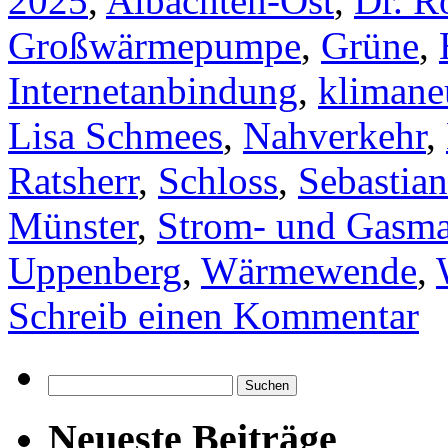
2025
,
Albachten-Ost
,
Dr. R
Großwärmepumpe
,
Grüne
,
Internetanbindung
,
klimane
Lisa Schmees
,
Nahverkehr
,
Ratsherr
,
Schloss
,
Sebastian
Münster
,
Strom- und Gasma
Uppenberg
,
Wärmewende
,
Schreib einen Kommentar
Suchen
nach:
Neueste Beiträge