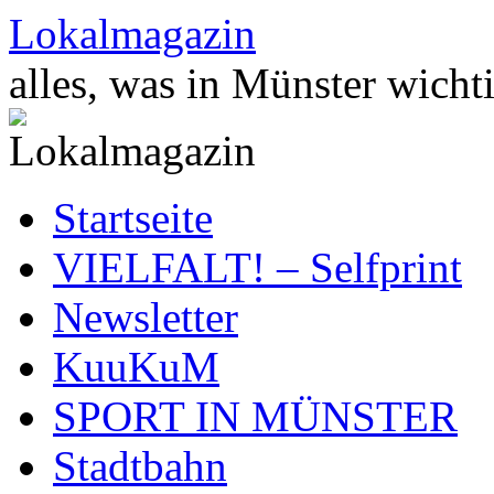
Zum
Lokalmagazin
Inhalt
springen
alles, was in Münster wichti
Startseite
VIELFALT! – Selfprint
Newsletter
KuuKuM
SPORT IN MÜNSTER
Stadtbahn