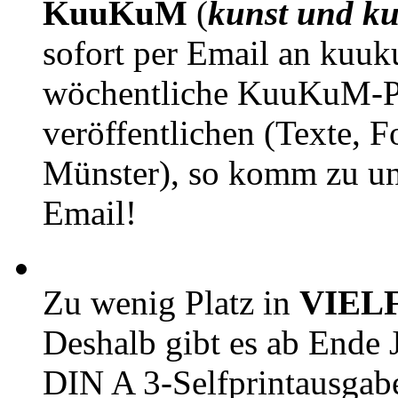
KuuKuM
(
kunst und ku
sofort per Email an kuu
wöchentliche KuuKuM-PD
veröffentlichen (Texte, 
Münster), so komm zu un
Email!
Zu wenig Platz in
VIEL
Deshalb gibt es ab Ende J
DIN A 3-Selfprintausga