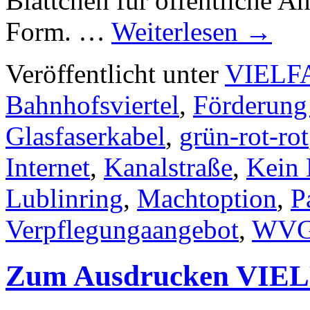
Blättchen für öffentliche A
Form. …
Weiterlesen
→
Veröffentlicht unter
VIELF
Bahnhofsviertel
,
Förderung 
Glasfaserkabel
,
grün-rot-rot
Internet
,
Kanalstraße
,
Kein 
Lublinring
,
Machtoption
,
P
Verpflegungaangebot
,
WV
Zum Ausdrucken VIEL