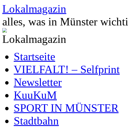
Zum
Lokalmagazin
Inhalt
springen
alles, was in Münster wichti
Startseite
VIELFALT! – Selfprint
Newsletter
KuuKuM
SPORT IN MÜNSTER
Stadtbahn