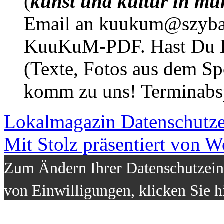
(
kunst und kultur in mü
Email an kuukum@szybal
KuuKuM-PDF. Hast Du Lus
(Texte, Fotos aus dem Sp
komm zu uns! Terminabsp
Lokalmagazin
Datenschutz
Mit Stolz präsentiert von W
Zum Ändern Ihrer Datenschutzeins
von Einwilligungen, klicken Sie h