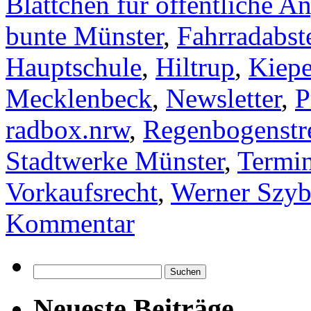
Blättchen für öffentliche A
bunte Münster
,
Fahrradabst
Hauptschule
,
Hiltrup
,
Kiepe
Mecklenbeck
,
Newsletter
,
P
radbox.nrw
,
Regenbogenstr
Stadtwerke Münster
,
Termi
Vorkaufsrecht
,
Werner Szyb
Kommentar
Suchen
nach:
Neueste Beiträge