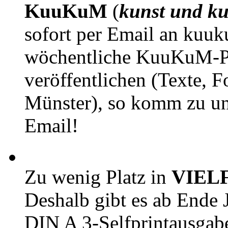
KuuKuM
(
kunst und ku
sofort per Email an kuu
wöchentliche KuuKuM-PD
veröffentlichen (Texte, 
Münster), so komm zu un
Email!
Zu wenig Platz in
VIEL
Deshalb gibt es ab Ende J
DIN A 3-Selfprintausga