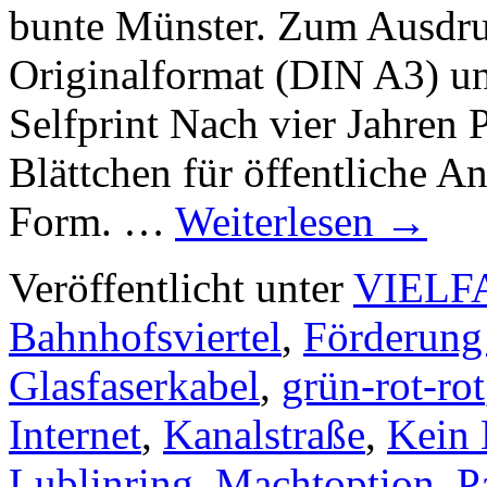
bunte Münster. Zum Ausdru
Originalformat (DIN A3) u
Selfprint Nach vier Jahren 
Blättchen für öffentliche A
Form. …
Weiterlesen
→
Veröffentlicht unter
VIELF
Bahnhofsviertel
,
Förderung 
Glasfaserkabel
,
grün-rot-rot
Internet
,
Kanalstraße
,
Kein 
Lublinring
,
Machtoption
,
P