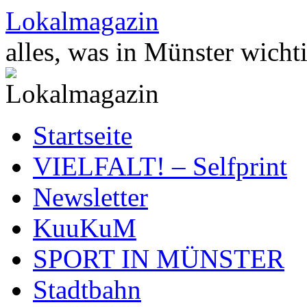
Zum
Lokalmagazin
Inhalt
springen
alles, was in Münster wichti
Startseite
VIELFALT! – Selfprint
Newsletter
KuuKuM
SPORT IN MÜNSTER
Stadtbahn