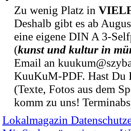
Zu wenig Platz in
VIEL
Deshalb gibt es ab Augu
eine eigene DIN A 3-Sel
(
kunst und kultur in mü
Email an kuukum@szybal
KuuKuM-PDF. Hast Du Lus
(Texte, Fotos aus dem Sp
komm zu uns! Terminabsp
Lokalmagazin
Datenschutz