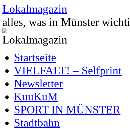
Zum
Lokalmagazin
Inhalt
springen
alles, was in Münster wichti
Startseite
VIELFALT! – Selfprint
Newsletter
KuuKuM
SPORT IN MÜNSTER
Stadtbahn