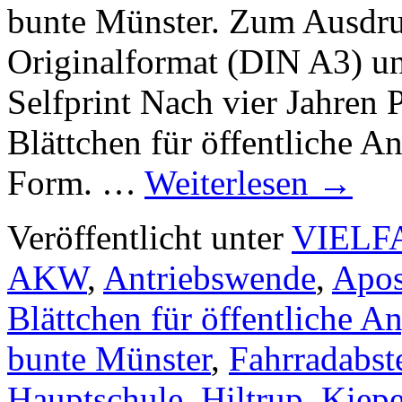
bunte Münster. Zum Ausdru
Originalformat (DIN A3) u
Selfprint Nach vier Jahren 
Blättchen für öffentliche A
Form. …
Weiterlesen
→
Veröffentlicht unter
VIELF
AKW
,
Antriebswende
,
Apos
Blättchen für öffentliche A
bunte Münster
,
Fahrradabst
Hauptschule
,
Hiltrup
,
Kiepe