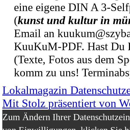
eine eigene DIN A 3-Sel
(
kunst und kultur in mü
Email an kuukum@szybal
KuuKuM-PDF. Hast Du Lus
(Texte, Fotos aus dem Sp
komm zu uns! Terminabsp
Lokalmagazin
Datenschutz
Mit Stolz präsentiert von W
Zum Ändern Ihrer Datenschutzeins