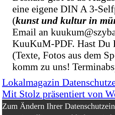
eine eigene DIN A 3-Sel
(
kunst und kultur in mü
Email an kuukum@szybal
KuuKuM-PDF. Hast Du Lus
(Texte, Fotos aus dem Sp
komm zu uns! Terminabsp
Lokalmagazin
Datenschutz
Mit Stolz präsentiert von W
Zum Ändern Ihrer Datenschutzeins