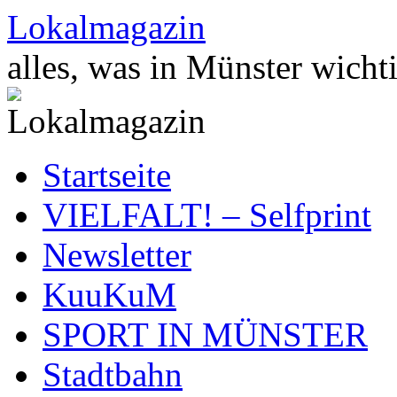
Zum
Lokalmagazin
Inhalt
springen
alles, was in Münster wichti
Startseite
VIELFALT! – Selfprint
Newsletter
KuuKuM
SPORT IN MÜNSTER
Stadtbahn