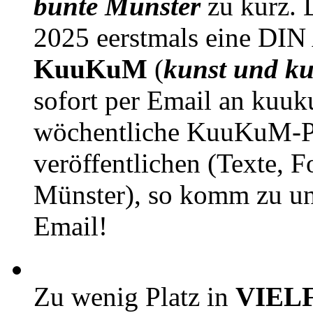
bunte Münster
zu kurz. D
2025 eerstmals eine DIN
KuuKuM
(
kunst und ku
sofort per Email an kuu
wöchentliche KuuKuM-PD
veröffentlichen (Texte, 
Münster), so komm zu un
Email!
Zu wenig Platz in
VIEL