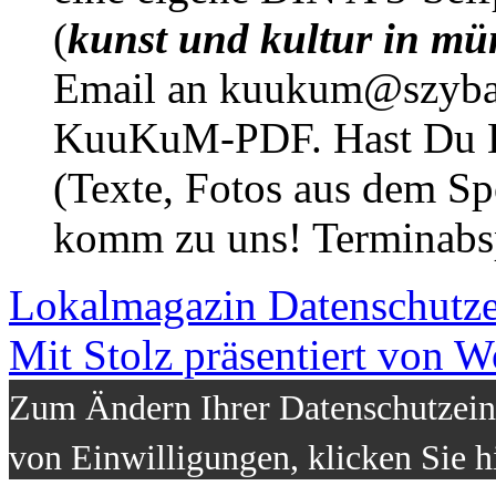
(
kunst und kultur in mü
Email an kuukum@szybal
KuuKuM-PDF. Hast Du Lus
(Texte, Fotos aus dem Sp
komm zu uns! Terminabsp
Lokalmagazin
Datenschutz
Mit Stolz präsentiert von W
Zum Ändern Ihrer Datenschutzeins
von Einwilligungen, klicken Sie h