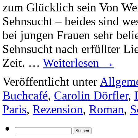
zum Glücklich sein Von We
Sehnsucht – beides sind wes
bei jungen Frauen sehr be
Sehnsucht nach erfüllter Li
Zeit. …
Weiterlesen
→
Veröffentlicht unter
Allgem
Buchcafé
,
Carolin Dörfler
,
Paris
,
Rezension
,
Roman
,
S
Suchen
nach: