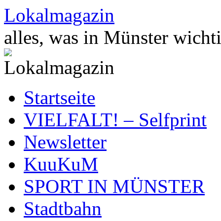
Zum
Lokalmagazin
Inhalt
springen
alles, was in Münster wichti
Startseite
VIELFALT! – Selfprint
Newsletter
KuuKuM
SPORT IN MÜNSTER
Stadtbahn